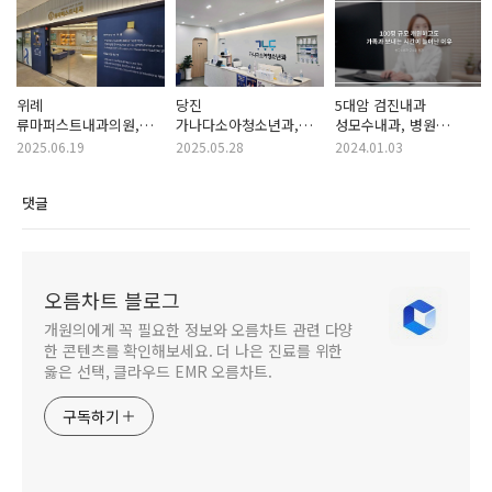
위례
당진
5대암 검진내과
류마퍼스트내과의원,
가나다소아청소년과,
성모수내과, 병원
정성이 많이 들어간
오름차트와 연동되는
진료차트 오름차트
2025.06.19
2025.05.28
2024.01.03
오름차트로 진료
'클레'로 모바일 진료
사용후기 인터뷰
접수
댓글
오름차트 블로그
개원의에게 꼭 필요한 정보와 오름차트 관련 다양
한 콘텐츠를 확인해보세요. 더 나은 진료를 위한
옳은 선택, 클라우드 EMR 오름차트.
구독하기