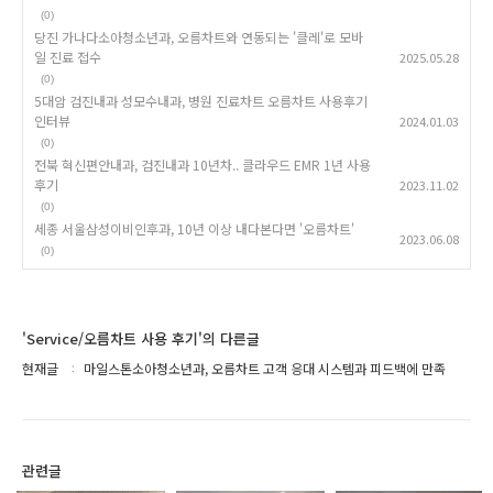
(0)
당진 가나다소아청소년과, 오름차트와 연동되는 '클레'로 모바
일 진료 접수
2025.05.28
(0)
5대암 검진내과 성모수내과, 병원 진료차트 오름차트 사용후기
인터뷰
2024.01.03
(0)
전북 혁신편안내과, 검진내과 10년차.. 클라우드 EMR 1년 사용
후기
2023.11.02
(0)
세종 서울삼성이비인후과, 10년 이상 내다본다면 '오름차트'
2023.06.08
(0)
'Service/오름차트 사용 후기'의 다른글
현재글
마일스톤소아청소년과, 오름차트 고객 응대 시스템과 피드백에 만족
관련글