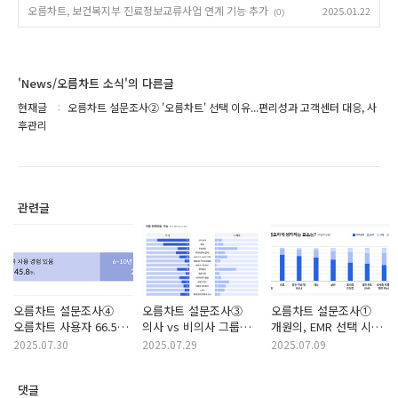
오름차트, 보건복지부 진료정보교류사업 연계 기능 추가
2025.01.22
(0)
'News/오름차트 소식'의 다른글
현재글
오름차트 설문조사② '오름차트' 선택 이유...편리성과 고객센터 대응, 사
후관리
관련글
오름차트 설문조사④
오름차트 설문조사③
오름차트 설문조사①
오름차트 사용자 66.5%,
의사 vs 비의사 그룹
개원의, EMR 선택 시
차트 적응기간 일주일
오름차트 기능 만족도
가장 중요한 기준은?
2025.07.30
2025.07.29
2025.07.09
이내
1위는?
댓글